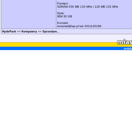
Pamięci:
SDRAM 256 MB 133 MHz i 128 MB 133 MHz
Dysk:
IBM 30 GB
Kontakt:
terramail@wp.pl lub GG1140188
HydePark
»»
Komputery
»»
Sprzedam...
redak