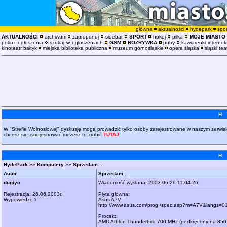
główna
aktualności
hydepark
spor
AKTUALNOŚCI
archiwum
zaproponuj
sidebar
SPORT
hokej
piłka
MOJE MIASTO
pokaż ogłoszenia
szukaj w ogłoszeniach
GSM
ROZRYWKA
puby
kawiarenki interne
kinoteatr bałtyk
miejska biblioteka publiczna
muzeum górnośląskie
opera śląska
śląski tea
H 
W "Strefie Wolnosłowej" dyskusję mogą prowadzić tylko osoby zarejestrowane w naszym serwisi
chcesz się zarejestrować możesz to zrobić
TUTAJ
.
H 
HydePark
»»
Komputery
»»
Sprzedam...
Autor
Sprzedam...
dugiyo
Wiadomość wysłana: 2003-06-26 11:04:26
Rejestracja: 26.06.2003r.
Płyta główna:
Wypowiedzi: 1
Asus A7V
http://www.asus.com/prog /spec.asp?m=A7V&langs=0
Procek:
AMD Athlon Thunderbird 700 MHz (podkręcony na 850